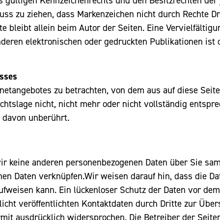
gültigen Kennzeichenrechts und den Besitzrechten der j
uss zu ziehen, dass Markenzeichen nicht durch Rechte Dri
kte bleibt allein beim Autor der Seiten. Eine Vervielfälti
deren elektronischen oder gedruckten Publikationen ist
usses
ernetangebotes zu betrachten, von dem aus auf diese Seit
tslage nicht, nicht mehr oder nicht vollständig entsprec
t davon unberührt.
r keine anderen personenbezogenen Daten über Sie samm
n Daten verknüpfen.Wir weisen darauf hin, dass die Dat
fweisen kann. Ein lückenloser Schutz der Daten vor dem Zu
ht veröffentlichten Kontaktdaten durch Dritte zur Über
it ausdrücklich widersprochen. Die Betreiber der Seiten 