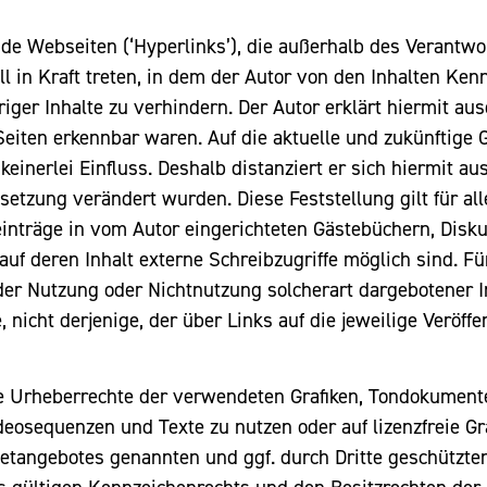
mde Webseiten (‘Hyperlinks’), die außerhalb des Verantw
ll in Kraft treten, in dem der Autor von den Inhalten Ke
iger Inhalte zu verhindern. Der Autor erklärt hiermit au
 Seiten erkennbar waren. Auf die aktuelle und zukünftige 
einerlei Einfluss. Deshalb distanziert er sich hiermit aus
setzung verändert wurden. Diese Feststellung gilt für al
nträge in vom Autor eingerichteten Gästebüchern, Diskus
f deren Inhalt externe Schreibzugriffe möglich sind. Für 
der Nutzung oder Nichtnutzung solcherart dargebotener In
nicht derjenige, der über Links auf die jeweilige Veröffe
 die Urheberrechte der verwendeten Grafiken, Tondokumen
ideosequenzen und Texte zu nutzen oder auf lizenzfreie 
rnetangebotes genannten und ggf. durch Dritte geschützt